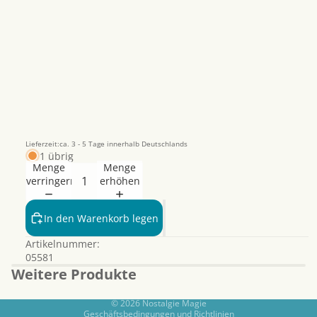
Lieferzeit:ca. 3 - 5 Tage innerhalb Deutschlands
1 übrig
Menge
Menge
verringern
erhöhen
Datenschutzerklärung
Widerrufsrecht
In den Warenkorb legen
AGB
Artikelnummer:
Kontaktinformationen
05581
Impressum
Weitere Produkte
Versand
© 2026
Nostalgie Magie
Geschäftsbedingungen und Richtlinien