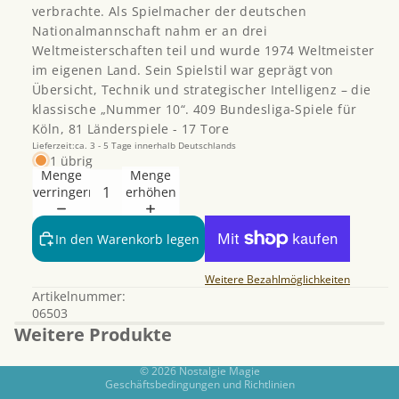
verbrachte. Als Spielmacher der deutschen
Nationalmannschaft nahm er an drei
Weltmeisterschaften teil und wurde 1974 Weltmeister
im eigenen Land. Sein Spielstil war geprägt von
Übersicht, Technik und strategischer Intelligenz – die
klassische „Nummer 10“. 409 Bundesliga-Spiele für
Köln, 81 Länderspiele - 17 Tore
Lieferzeit:ca. 3 - 5 Tage innerhalb Deutschlands
1 übrig
Menge
Menge
verringern
erhöhen
Datenschutzerklärung
In den Warenkorb legen
Widerrufsrecht
AGB
Weitere Bezahlmöglichkeiten
Artikelnummer:
Kontaktinformationen
06503
Impressum
Weitere Produkte
Versand
© 2026
Nostalgie Magie
Geschäftsbedingungen und Richtlinien