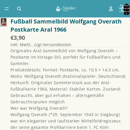
Artikel
Warenk
insgesa
0
Fußball Sammelbild Wolfgang Overath
Postkarte Aral 1966
€3,90
inkl. MwSt., zzgl.Versandkosten
Originales Aral-Sammelbild von Wolfgang Overath –
Postkarte im Vintage-Stil, perfekt für Fußballfans und
Sammler.
Produktdetails: Format: Postkarte, ca. 10,5 × 14,5 cm,
Motiv: Wolfgang Overath (Nationalspieler, Deutschland)
Herkunft: Originales Sammlerstück aus der Aral-
Fußballserie 1966, Material: Stabiler Karton, Zustand:
Gebraucht, aber gut erhalten – altersgemäße
Gebrauchsspuren möglich
Wer war Wolfgang Overath?
Wolfgang Overath (*29. September 1943 in Siegburg)
war ein eleganter und laufstarker Mittelfeldregisseur,
der seine gesamte Profikarriere beim 1. FC Köln