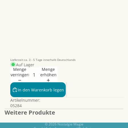
Lieferzeit:ca. 3 - 5 Tage innerhalb Deutschlands
Auf Lager
Menge
Menge
verringern
erhöhen
Datenschutzerklärung
Widerrufsrecht
In den Warenkorb legen
AGB
Artikelnummer:
Kontaktinformationen
05284
Impressum
Weitere Produkte
Versand
© 2026
Nostalgie Magie