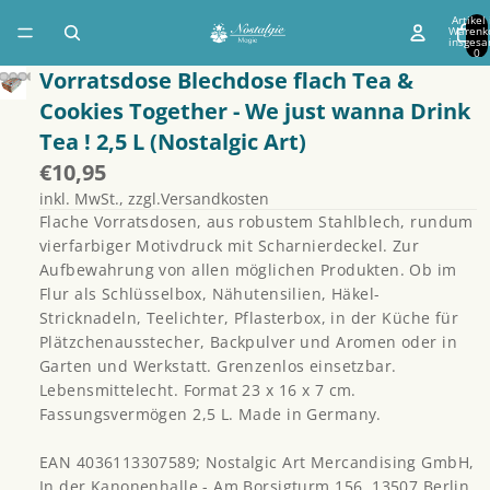
Artikel
Warenk
insgesa
0
Vorratsdose Blechdose flach Tea &
Cookies Together - We just wanna Drink
Tea ! 2,5 L (Nostalgic Art)
€10,95
inkl. MwSt., zzgl.Versandkosten
Flache Vorratsdosen, aus robustem Stahlblech, rundum
vierfarbiger Motivdruck mit Scharnierdeckel. Zur
Aufbewahrung von allen möglichen Produkten. Ob im
Flur als Schlüsselbox, Nähutensilien, Häkel-
Stricknadeln, Teelichter, Pflasterbox, in der Küche für
Plätzchenausstecher, Backpulver und Aromen oder in
Garten und Werkstatt. Grenzenlos einsetzbar.
Lebensmittelecht. Format 23 x 16 x 7 cm.
Fassungsvermögen 2,5 L. Made in Germany.
EAN 4036113307589; Nostalgic Art Mercandising GmbH,
In der Kanonenhalle - Am Borsigturm 156, 13507 Berlin,