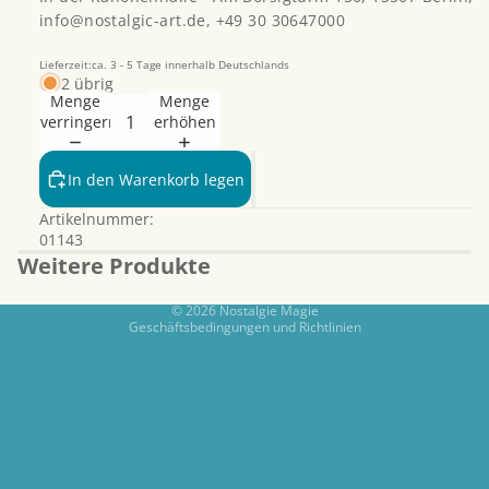
info@nostalgic-art.de, +49 30 30647000
Lieferzeit:ca. 3 - 5 Tage innerhalb Deutschlands
2 übrig
Menge
Menge
verringern
erhöhen
Datenschutzerklärung
Widerrufsrecht
In den Warenkorb legen
AGB
Artikelnummer:
Kontaktinformationen
01143
Impressum
Weitere Produkte
Versand
© 2026
Nostalgie Magie
Geschäftsbedingungen und Richtlinien