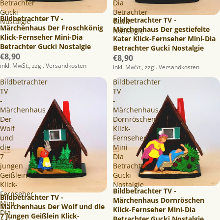
Betrachter
Dia
Gucki
Betrachter
Bildbetrachter TV -
Bildbetrachter TV -
Nostalgie
Gucki
Märchenhaus Der Froschkönig
Märchenhaus Der gestiefelte
Nostalgie
Klick-Fernseher Mini-Dia
Kater Klick-Fernseher Mini-Dia
Betrachter Gucki Nostalgie
Betrachter Gucki Nostalgie
€8,90
€8,90
inkl. MwSt., zzgl. Versandkosten
inkl. MwSt., zzgl. Versandkosten
Bildbetrachter
Bildbetrachter
TV
TV
-
-
Märchenhaus
Märchenhaus
Der
Dornröschen
Wolf
Klick-
und
Fernseher
die
Mini-
7
Dia
jungen
Betrachter
Geißlein
Gucki
Klick-
Nostalgie
Bildbetrachter TV -
Fernseher
Bildbetrachter TV -
Märchenhaus Dornröschen
Mini-
Märchenhaus Der Wolf und die
Klick-Fernseher Mini-Dia
Dia
7 jungen Geißlein Klick-
Betrachter Gucki Nostalgie