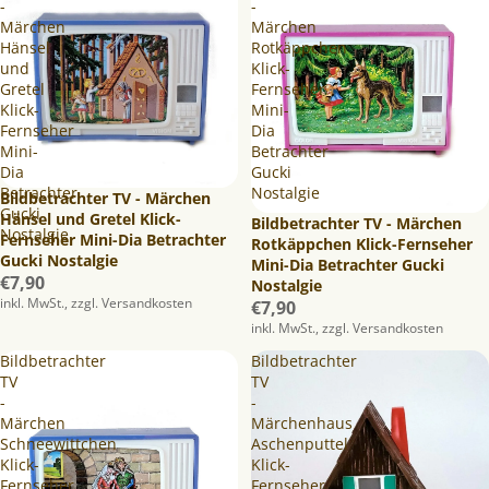
-
-
Märchen
Märchen
Hänsel
Rotkäppchen
und
Klick-
Gretel
Fernseher
Klick-
Mini-
Fernseher
Dia
Mini-
Betrachter
Dia
Gucki
Betrachter
Nostalgie
Bildbetrachter TV - Märchen
Gucki
Hänsel und Gretel Klick-
Ausverkauft
Bildbetrachter TV - Märchen
Nostalgie
Fernseher Mini-Dia Betrachter
Rotkäppchen Klick-Fernseher
Gucki Nostalgie
Mini-Dia Betrachter Gucki
€7,90
Nostalgie
inkl. MwSt., zzgl. Versandkosten
€7,90
inkl. MwSt., zzgl. Versandkosten
Bildbetrachter
Bildbetrachter
TV
TV
-
-
Märchen
Märchenhaus
Schneewittchen
Aschenputtel
Klick-
Klick-
Fernseher
Fernseher