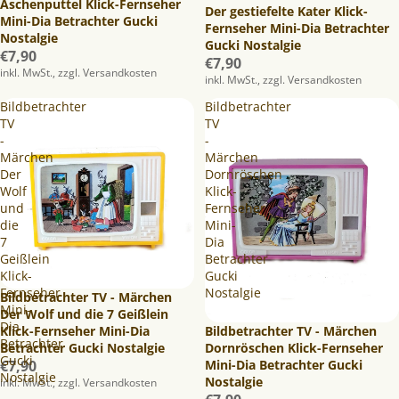
Aschenputtel Klick-Fernseher
Der gestiefelte Kater Klick-
Mini-Dia Betrachter Gucki
Fernseher Mini-Dia Betrachter
Nostalgie
Gucki Nostalgie
€7,90
€7,90
inkl. MwSt., zzgl. Versandkosten
inkl. MwSt., zzgl. Versandkosten
Bildbetrachter
Bildbetrachter
TV
TV
-
-
Märchen
Märchen
Der
Dornröschen
Wolf
Klick-
und
Fernseher
die
Mini-
7
Dia
Geißlein
Betrachter
Klick-
Gucki
Fernseher
Nostalgie
Bildbetrachter TV - Märchen
Mini-
Der Wolf und die 7 Geißlein
Dia
Bildbetrachter TV - Märchen
Klick-Fernseher Mini-Dia
Betrachter
Dornröschen Klick-Fernseher
Betrachter Gucki Nostalgie
Gucki
Mini-Dia Betrachter Gucki
€7,90
Nostalgie
Nostalgie
inkl. MwSt., zzgl. Versandkosten