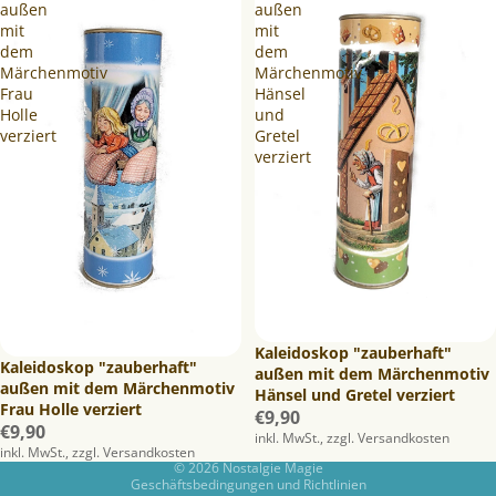
außen
außen
mit
mit
dem
dem
Märchenmotiv
Märchenmotiv
Frau
Hänsel
Holle
und
verziert
Gretel
verziert
Datenschutzerklärung
Widerrufsrecht
Kaleidoskop "zauberhaft"
AGB
Kaleidoskop "zauberhaft"
außen mit dem Märchenmotiv
Kontaktinformationen
außen mit dem Märchenmotiv
Hänsel und Gretel verziert
Frau Holle verziert
Impressum
€9,90
€9,90
inkl. MwSt., zzgl. Versandkosten
Versand
inkl. MwSt., zzgl. Versandkosten
© 2026
Nostalgie Magie
Geschäftsbedingungen und Richtlinien