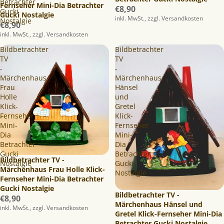
Betrachter
Fernseher Mini-Dia Betrachter
€8,90
Gucki
Gucki Nostalgie
inkl. MwSt., zzgl. Versandkosten
Nostalgie
€8,90
inkl. MwSt., zzgl. Versandkosten
Bildbetrachter
Bildbetrachter
TV
TV
-
-
Märchenhaus
Märchenhaus
Frau
Hänsel
Holle
und
Klick-
Gretel
Fernseher
Klick-
Mini-
Fernseher
Dia
Mini-
Betrachter
Dia
Gucki
Betrachter
Bildbetrachter TV -
Nostalgie
Gucki
Märchenhaus Frau Holle Klick-
Nostalgie
Fernseher Mini-Dia Betrachter
Gucki Nostalgie
Ausverkauft
Bildbetrachter TV -
€8,90
Märchenhaus Hänsel und
inkl. MwSt., zzgl. Versandkosten
Gretel Klick-Fernseher Mini-Dia
Betrachter Gucki Nostalgie