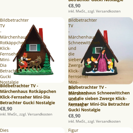
€8,90
inkl. MwSt., zzgl. Versandkosten
Bildbetrachter
Bildbetrachter
TV
TV
-
-
Märchenhaus
Märchenhaus
Rotkäppchen
Schneewittchen
Klick-
und
Fernseher
die
Mini-
sieben
Dia
Zwerge
Betrachter
Klick-
Gucki
Fernseher
Nostalgie
Mini-
Bildbetrachter TV -
Bildbetrachter TV -
Dia
Märchenhaus Rotkäppchen
Märchenhaus Schneewittchen
Betrachter
Klick-Fernseher Mini-Dia
und die sieben Zwerge Klick-
Gucki
Betrachter Gucki Nostalgie
Fernseher Mini-Dia Betrachter
Nostalgie
€8,90
Gucki Nostalgie
inkl. MwSt., zzgl. Versandkosten
€8,90
inkl. MwSt., zzgl. Versandkosten
Dies
Figur