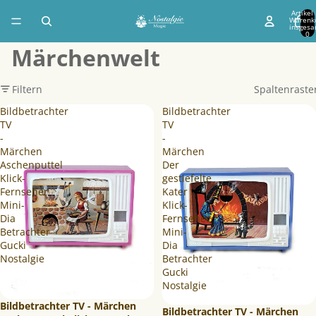
Artikel
Warenk
insgesa
0
Märchenwelt
Filtern
Spaltenraste
Bildbetrachter
Bildbetrachter
TV
TV
-
-
Märchen
Märchen
Aschenputtel
Der
Klick-
gestiefelte
Fernseher
Kater
Mini-
Klick-
Dia
Fernseher
Betrachter
Mini-
Gucki
Dia
Nostalgie
Betrachter
Gucki
Nostalgie
Ausverkauft
Bildbetrachter TV - Märchen
Bildbetrachter TV - Märchen