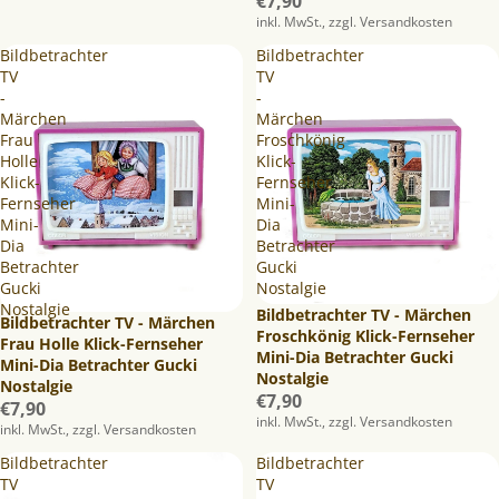
€7,90
inkl. MwSt., zzgl. Versandkosten
Bildbetrachter
Bildbetrachter
TV
TV
-
-
Märchen
Märchen
Frau
Froschkönig
Holle
Klick-
Klick-
Fernseher
Fernseher
Mini-
Mini-
Dia
Dia
Betrachter
Betrachter
Gucki
Gucki
Nostalgie
Nostalgie
Bildbetrachter TV - Märchen
Bildbetrachter TV - Märchen
Froschkönig Klick-Fernseher
Frau Holle Klick-Fernseher
Mini-Dia Betrachter Gucki
Mini-Dia Betrachter Gucki
Nostalgie
Nostalgie
€7,90
€7,90
inkl. MwSt., zzgl. Versandkosten
inkl. MwSt., zzgl. Versandkosten
Bildbetrachter
Bildbetrachter
TV
TV