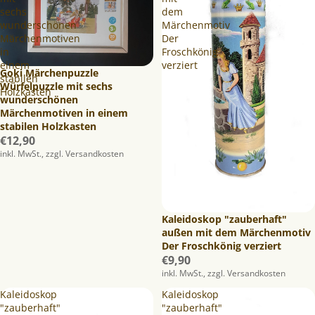
sechs
dem
wunderschönen
Märchenmotiv
Märchenmotiven
Der
in
Froschkönig
einem
verziert
Goki Märchenpuzzle
stabilen
Würfelpuzzle mit sechs
Holzkasten
wunderschönen
Märchenmotiven in einem
stabilen Holzkasten
€12,90
inkl. MwSt., zzgl. Versandkosten
Kaleidoskop "zauberhaft"
außen mit dem Märchenmotiv
Der Froschkönig verziert
€9,90
inkl. MwSt., zzgl. Versandkosten
Kaleidoskop
Kaleidoskop
"zauberhaft"
"zauberhaft"