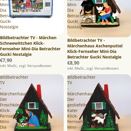
Mini-
Mini-
Dia
Dia
Betrachter
Betrachter
Gucki
Gucki
Nostalgie
Nostalgie
Ausverkauft
Bildbetrachter TV - Märchen
Bildbetrachter TV -
Schneewittchen Klick-
Märchenhaus Aschenputtel
Fernseher Mini-Dia Betrachter
Klick-Fernseher Mini-Dia
Gucki Nostalgie
Betrachter Gucki Nostalgie
€7,90
€8,90
inkl. MwSt., zzgl. Versandkosten
inkl. MwSt., zzgl. Versandkosten
Bildbetrachter
Bildbetrachter
TV
TV
-
-
Märchenhaus
Märchenhaus
Der
Der
Froschkönig
gestiefelte
Klick-
Kater
Fernseher
Klick-
Mini-
Fernseher
Dia
Mini-