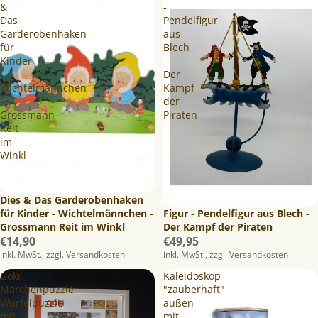
&
-
Das
Pendelfigur
Garderobenhaken
aus
für
Blech
Kinder
-
-
Der
Wichtelmännchen
Kampf
-
der
Grossmann
Piraten
Reit
im
Winkl
Dies & Das Garderobenhaken
Figur - Pendelfigur aus Blech -
für Kinder - Wichtelmännchen -
Der Kampf der Piraten
Grossmann Reit im Winkl
€49,95
€14,90
inkl. MwSt., zzgl. Versandkosten
inkl. MwSt., zzgl. Versandkosten
Goki
Kaleidoskop
Märchenpuzzle
"zauberhaft"
Würfelpuzzle
außen
mit
mit