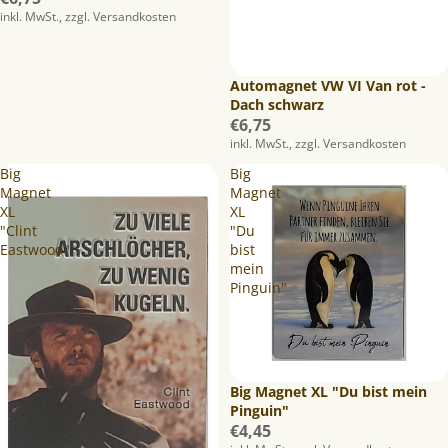
inkl. MwSt., zzgl. Versandkosten
Automagnet VW VI Van rot -
Dach schwarz
€6,75
inkl. MwSt., zzgl. Versandkosten
Big
Big
Magnet
Magnet
XL
XL
"Clint
"Du
Eastwood"
bist
mein
Pinguin"
Big Magnet XL "Du bist mein
Pinguin"
€4,45