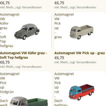
€6,75
€6,75
inkl. MwSt., zzgl. Versandkosten
inkl. MwSt., zzgl. Versandkosten
Automagnet
Automagnet
VW
VW
Käfer
Pick
grau
up
-
-
Soft
grau
Top
hellgrau
Automagnet VW Pick up - grau
Automagnet VW Käfer grau -
€6,75
Soft Top hellgrau
€6,75
inkl. MwSt., zzgl. Versandkosten
inkl. MwSt., zzgl. Versandkosten
Automagnet
Automagnet
VW
VW
Pick
Pick
up
up
lindgrün
rot
-
-
Dach
Dach
weiß
hellblau