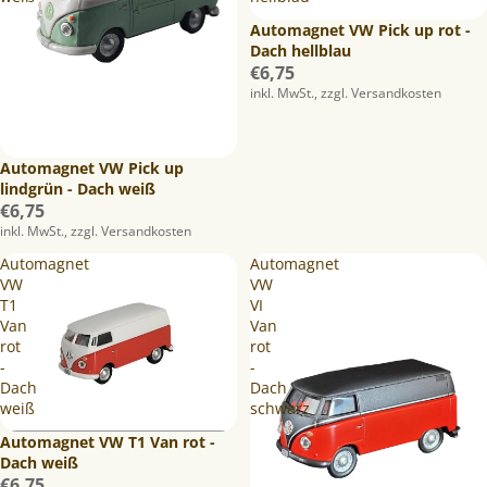
Automagnet VW Pick up rot -
Dach hellblau
€6,75
inkl. MwSt., zzgl. Versandkosten
Automagnet VW Pick up
lindgrün - Dach weiß
€6,75
inkl. MwSt., zzgl. Versandkosten
Automagnet
Automagnet
VW
VW
T1
VI
Van
Van
rot
rot
-
-
Dach
Dach
weiß
schwarz
Automagnet VW T1 Van rot -
Dach weiß
€6,75