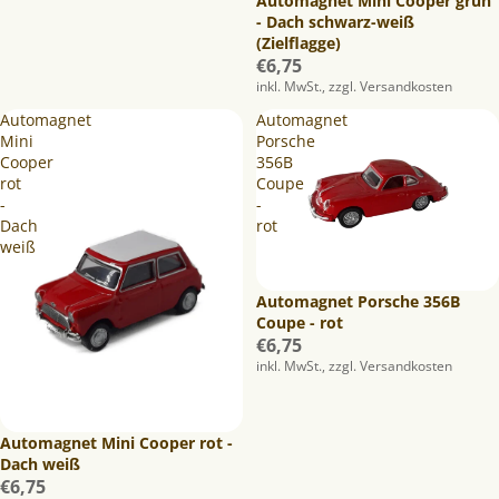
Automagnet Mini Cooper grün
- Dach schwarz-weiß
(Zielflagge)
€6,75
inkl. MwSt., zzgl. Versandkosten
Automagnet
Automagnet
Mini
Porsche
Cooper
356B
rot
Coupe
-
-
Dach
rot
weiß
Automagnet Porsche 356B
Coupe - rot
€6,75
inkl. MwSt., zzgl. Versandkosten
Ausverkauft
Automagnet Mini Cooper rot -
Dach weiß
€6,75