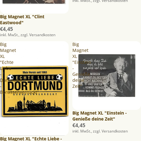
inkl. MwSt., zzgl. Versandkosten
Big Magnet XL "Clint
Eastwood"
€4,45
inkl. MwSt., zzgl. Versandkosten
Big
Big
Magnet
Magnet
XL
XL
"Echte
"Einstein
Liebe
-
-
Genieße
Dortmund
deine
-
Zeit"
Borussenverrückt"
Datenschutzerklärung
Big Magnet XL "Einstein -
Genieße deine Zeit"
Widerrufsrecht
€4,45
AGB
inkl. MwSt., zzgl. Versandkosten
Kontaktinformationen
Big Magnet XL "Echte Liebe -