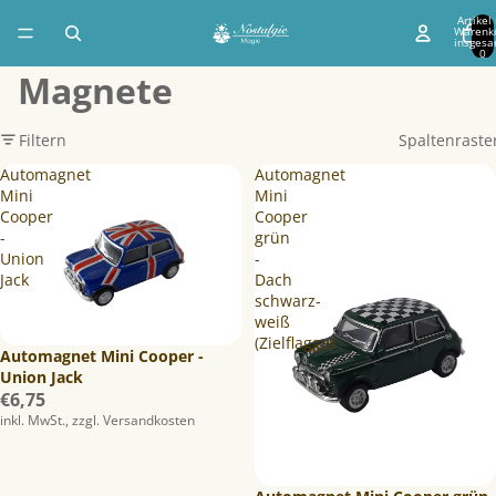
Artikel
Warenk
insgesa
0
Magnete
Filtern
Spaltenraste
Automagnet
Automagnet
Mini
Mini
Cooper
Cooper
-
grün
Union
-
Jack
Dach
schwarz-
weiß
(Zielflagge)
Ausverkauft
Automagnet Mini Cooper -
Union Jack
€6,75
inkl. MwSt., zzgl. Versandkosten