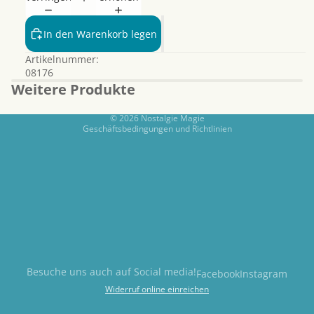
Datenschutzerklärung
Widerrufsrecht
In den Warenkorb legen
AGB
Artikelnummer:
Kontaktinformationen
08176
Impressum
Weitere Produkte
Versand
© 2026
Nostalgie Magie
Geschäftsbedingungen und Richtlinien
Besuche uns auch auf Social media!
Facebook
Instagram
Widerruf online einreichen