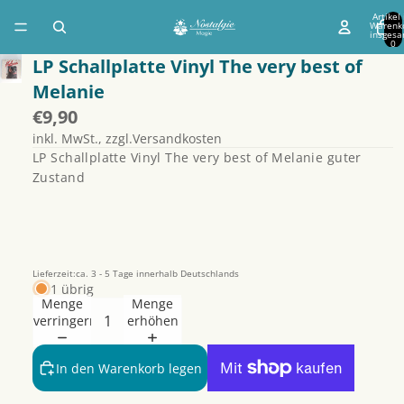
Artikel
Warenk
insgesa
0
LP Schallplatte Vinyl The very best of
Melanie
€9,90
inkl. MwSt., zzgl.Versandkosten
LP Schallplatte Vinyl The very best of Melanie guter
Zustand
Lieferzeit:ca. 3 - 5 Tage innerhalb Deutschlands
1 übrig
Menge
Menge
verringern
erhöhen
Datenschutzerklärung
In den Warenkorb legen
Widerrufsrecht