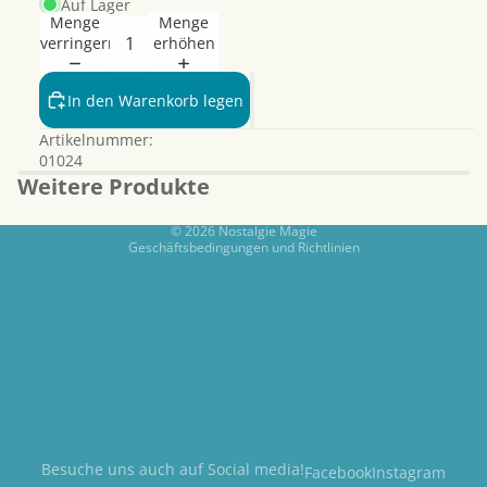
Auf Lager
Menge
Menge
verringern
erhöhen
Datenschutzerklärung
Widerrufsrecht
In den Warenkorb legen
AGB
Artikelnummer:
Kontaktinformationen
01024
Impressum
Weitere Produkte
Versand
© 2026
Nostalgie Magie
Geschäftsbedingungen und Richtlinien
Besuche uns auch auf Social media!
Facebook
Instagram