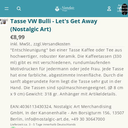
Artikel
Warenk
insgesa
0
Tasse VW Bulli - Let's Get Away
(Nostalgic Art)
€8,99
inkl. MwSt., zzgl.Versandkosten
"Entschleunigung" bei einer Tasse Kaffee oder Tee aus
hochwertiger, robuster Keramik. Die Kaffeetassen (330
ml) gibt es mit verschiedenen, rundumlaufenden
Motivdrucken für jedermann oder jede Frau. Jede Tasse
hat eine farbliche, abgestimmte Innenfläche. Durch die
sanft abgerundete Form liegt die Tasse sehr gut in der
Hand. Die Tassen sind spülmaschinengeeignet. (Ø 8 cm
x 9 cm) Gewicht: 318 gr. Anhänger mit Artikeldetails.
EAN:4036113430324, Nostalgic Art Merchandising
GmbH, In der Kanonenhalle - Am Borsigturm 156, 13507
Berlin, info@nostalgic-art.de, +49 30 30647000
Lieferzeit:ca. 3 - 5 Tage innerhalb Deutschlands